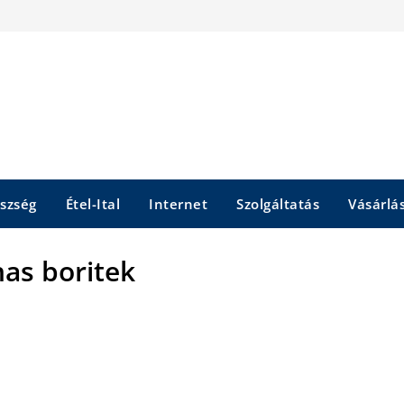
szség
Étel-Ital
Internet
Szolgáltatás
Vásárlá
nas boritek