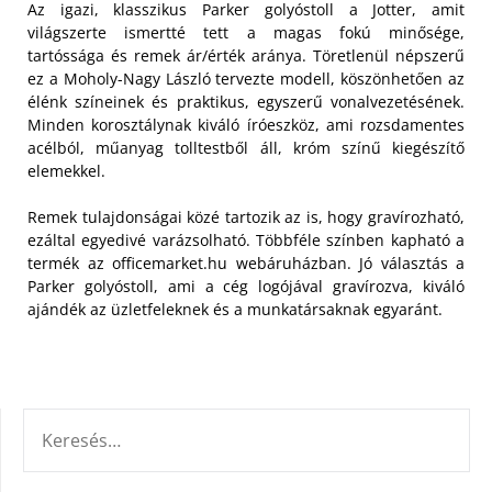
Az igazi, klasszikus Parker golyóstoll a Jotter, amit
világszerte ismertté tett a magas fokú minősége,
tartóssága és remek ár/érték aránya. Töretlenül népszerű
ez a Moholy-Nagy László tervezte modell, köszönhetően az
élénk színeinek és praktikus, egyszerű vonalvezetésének.
Minden korosztálynak kiváló íróeszköz, ami rozsdamentes
acélból, műanyag tolltestből áll, króm színű kiegészítő
elemekkel.
Remek tulajdonságai közé tartozik az is, hogy gravírozható,
ezáltal egyedivé varázsolható. Többféle színben kapható a
termék az officemarket.hu webáruházban. Jó választás a
Parker golyóstoll, ami a cég logójával gravírozva, kiváló
ajándék az üzletfeleknek és a munkatársaknak egyaránt.
KERESÉS: