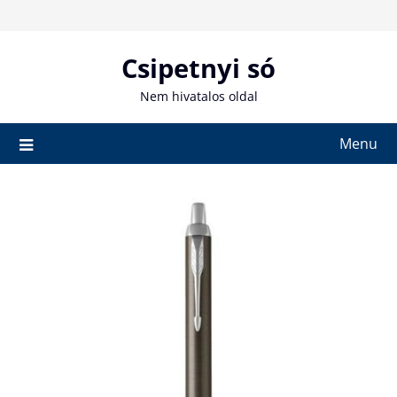
Skip
to
content
Csipetnyi só
Nem hivatalos oldal
Menu