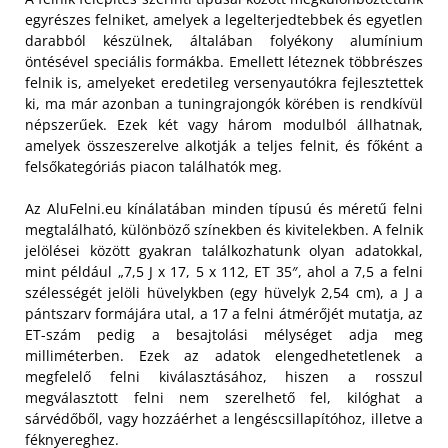
egyrészes felniket, amelyek a legelterjedtebbek és egyetlen
darabból készülnek, általában folyékony alumínium
öntésével speciális formákba. Emellett léteznek többrészes
felnik is, amelyeket eredetileg versenyautókra fejlesztettek
ki, ma már azonban a tuningrajongók körében is rendkívül
népszerűek. Ezek két vagy három modulból állhatnak,
amelyek összeszerelve alkotják a teljes felnit, és főként a
felsőkategóriás piacon találhatók meg.
Az AluFelni.eu kínálatában minden típusú és méretű felni
megtalálható, különböző színekben és kivitelekben. A felnik
jelölései között gyakran találkozhatunk olyan adatokkal,
mint például „7,5 J x 17, 5 x 112, ET 35″, ahol a 7,5 a felni
szélességét jelöli hüvelykben (egy hüvelyk 2,54 cm), a J a
pántszarv formájára utal, a 17 a felni átmérőjét mutatja, az
ET-szám pedig a besajtolási mélységet adja meg
milliméterben. Ezek az adatok elengedhetetlenek a
megfelelő felni kiválasztásához, hiszen a rosszul
megválasztott felni nem szerelhető fel, kilóghat a
sárvédőből, vagy hozzáérhet a lengéscsillapítóhoz, illetve a
féknyereghez.