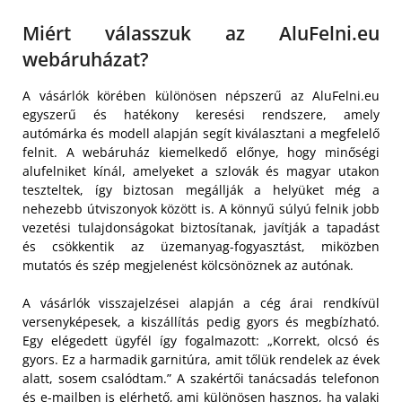
Miért válasszuk az AluFelni.eu
webáruházat?
A vásárlók körében különösen népszerű az AluFelni.eu
egyszerű és hatékony keresési rendszere, amely
autómárka és modell alapján segít kiválasztani a megfelelő
felnit. A webáruház kiemelkedő előnye, hogy minőségi
alufelniket kínál, amelyeket a szlovák és magyar utakon
teszteltek, így biztosan megállják a helyüket még a
nehezebb útviszonyok között is. A könnyű súlyú felnik jobb
vezetési tulajdonságokat biztosítanak, javítják a tapadást
és csökkentik az üzemanyag-fogyasztást, miközben
mutatós és szép megjelenést kölcsönöznek az autónak.
A vásárlók visszajelzései alapján a cég árai rendkívül
versenyképesek, a kiszállítás pedig gyors és megbízható.
Egy elégedett ügyfél így fogalmazott: „Korrekt, olcsó és
gyors. Ez a harmadik garnitúra, amit tőlük rendelek az évek
alatt, sosem csalódtam.” A szakértői tanácsadás telefonon
és e-mailben is elérhető, ami különösen hasznos, ha valaki