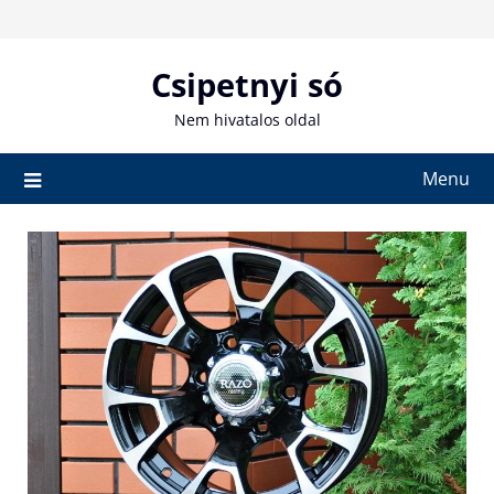
Skip
to
content
Csipetnyi só
Nem hivatalos oldal
Menu