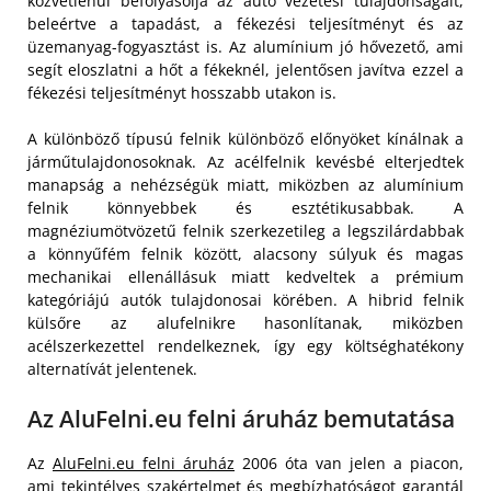
közvetlenül befolyásolja az autó vezetési tulajdonságait,
beleértve a tapadást, a fékezési teljesítményt és az
üzemanyag-fogyasztást is. Az alumínium jó hővezető, ami
segít eloszlatni a hőt a fékeknél, jelentősen javítva ezzel a
fékezési teljesítményt hosszabb utakon is.
A különböző típusú felnik különböző előnyöket kínálnak a
járműtulajdonosoknak. Az acélfelnik kevésbé elterjedtek
manapság a nehézségük miatt, miközben az alumínium
felnik könnyebbek és esztétikusabbak. A
magnéziumötvözetű felnik szerkezetileg a legszilárdabbak
a könnyűfém felnik között, alacsony súlyuk és magas
mechanikai ellenállásuk miatt kedveltek a prémium
kategóriájú autók tulajdonosai körében. A hibrid felnik
külsőre az alufelnikre hasonlítanak, miközben
acélszerkezettel rendelkeznek, így egy költséghatékony
alternatívát jelentenek.
Az AluFelni.eu felni áruház bemutatása
Az
AluFelni.eu felni áruház
2006 óta van jelen a piacon,
ami tekintélyes szakértelmet és megbízhatóságot garantál