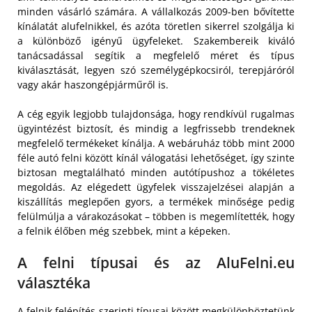
minden vásárló számára. A vállalkozás 2009-ben bővítette
kínálatát alufelnikkel, és azóta töretlen sikerrel szolgálja ki
a különböző igényű ügyfeleket. Szakembereik kiváló
tanácsadással segítik a megfelelő méret és típus
kiválasztását, legyen szó személygépkocsiról, terepjáróról
vagy akár haszongépjárműről is.
A cég egyik legjobb tulajdonsága, hogy rendkívül rugalmas
ügyintézést biztosít, és mindig a legfrissebb trendeknek
megfelelő termékeket kínálja. A webáruház több mint 2000
féle autó felni között kínál válogatási lehetőséget, így szinte
biztosan megtalálható minden autótípushoz a tökéletes
megoldás. Az elégedett ügyfelek visszajelzései alapján a
kiszállítás meglepően gyors, a termékek minősége pedig
felülmúlja a várakozásokat – többen is megemlítették, hogy
a felnik élőben még szebbek, mint a képeken.
A felni típusai és az AluFelni.eu
választéka
A felnik felépítés szerinti típusai között megkülönböztetünk