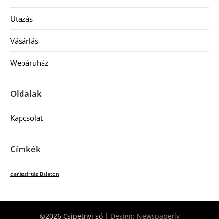
Utazás
Vásárlás
Webáruház
Oldalak
Kapcsolat
Címkék
darázsirtás Balaton
©2026 Csipetnyi só
| Design:
Newspaperly