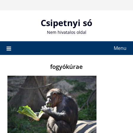
Skip
to
content
Csipetnyi só
Nem hivatalos oldal
Menu
fogyókúrae