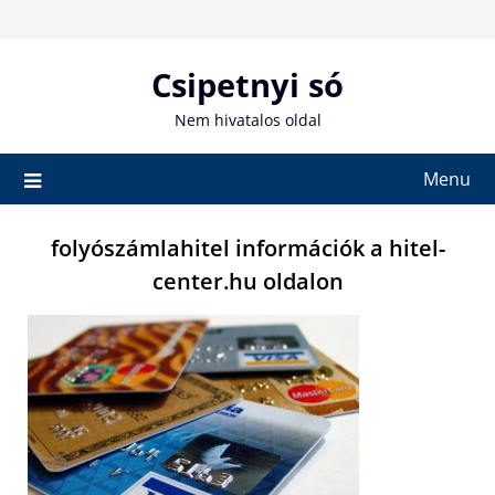
Skip
to
content
Csipetnyi só
Nem hivatalos oldal
Menu
folyószámlahitel információk a hitel-
center.hu oldalon