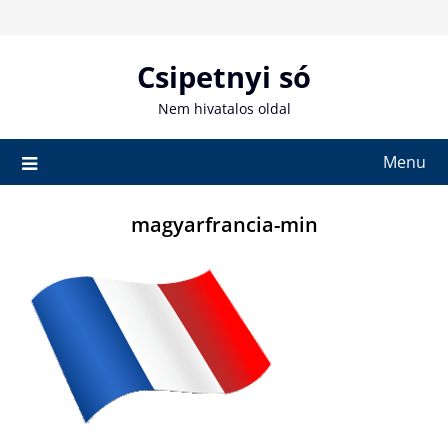
Skip
to
content
Csipetnyi só
Nem hivatalos oldal
Menu
magyarfrancia-min