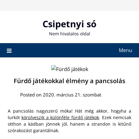
Skip
to
content
Csipetnyi só
Nem hivatalos oldal
Menu
Fürdő játékokkal élmény a pancsolás
Posted on 2020. március 21. szombat
A pancsolás nagyszerű móka! Hát még akkor, hogyha a
lurkót
körülveszik a különféle fürdő játékok
. Ezek nemcsak
otthon a kádban jönnek jól, hanem a strandon is kitűnő
szórakozást garantálnak.