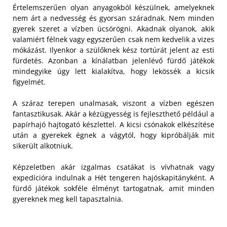
Értelemszerűen olyan anyagokból készülnek, amelyeknek
nem árt a nedvesség és gyorsan száradnak. Nem minden
gyerek szeret a vízben ücsörögni. Akadnak olyanok, akik
valamiért félnek vagy egyszerűen csak nem kedvelik a vizes
mókázást. Ilyenkor a szülőknek kész tortúrát jelent az esti
fürdetés. Azonban a kínálatban jelenlévő fürdő játékok
mindegyike úgy lett kialakítva, hogy lekössék a kicsik
figyelmét.
A száraz terepen unalmasak, viszont a vízben egészen
fantasztikusak. Akár a kézügyesség is fejleszthető például a
papírhajó hajtogató készlettel. A kicsi csónakok elkészítése
után a gyerekek égnek a vágytól, hogy kipróbálják mit
sikerült alkotniuk.
Képzeletben akár izgalmas csatákat is vívhatnak vagy
expedícióra indulnak a Hét tengeren hajóskapitányként. A
fürdő játékok sokféle élményt tartogatnak, amit minden
gyereknek meg kell tapasztalnia.