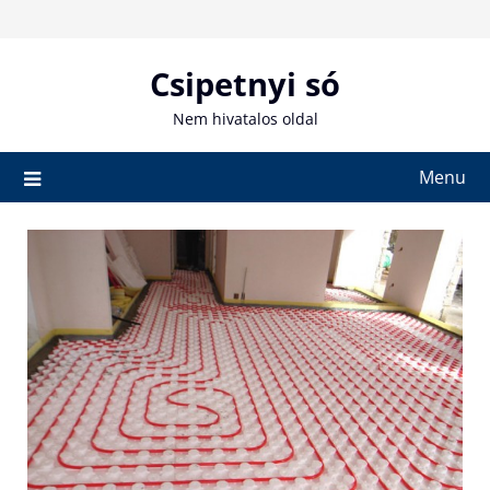
Skip
to
content
Csipetnyi só
Nem hivatalos oldal
Menu