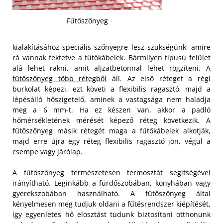
Fűtőszőnyeg
kialakításához speciális szőnyegre lesz szükségünk, amire
rá vannak fektetve a fűtőkábelek. Bármilyen típusú felület
alá lehet rakni, amit aljzatbetonnal lehet rögzíteni. A
fűtőszőnyeg több rétegből
áll. Az első réteget a régi
burkolat képezi, ezt követi a flexibilis ragasztó, majd a
lépésálló hőszigetelő, aminek a vastagsága nem haladja
meg a 6 mm-t. Ha ez készen van, akkor a padló
hőmérsékletének mérését képező réteg következik. A
fűtőszőnyeg másik rétegét maga a fűtőkábelek alkotják,
majd erre újra egy réteg flexibilis ragasztó jön, végül a
csempe vagy járólap.
A fűtőszőnyeg természetesen termosztát segítségével
irányítható. Leginkább a fürdőszobában, konyhában vagy
gyerekszobában használható. A fűtőszőnyeg által
kényelmesen meg tudjuk oldani a fűtésrendszer kiépítését,
így egyenletes hő elosztást tudunk biztosítani otthonunk