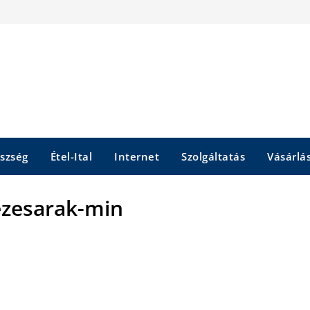
szség
Étel-Ital
Internet
Szolgáltatás
Vásárlá
ezesarak-min