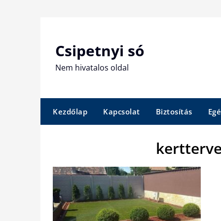
Skip
to
content
Csipetnyi só
Nem hivatalos oldal
Kezdőlap
Kapcsolat
Biztosítás
Egé
kertterv