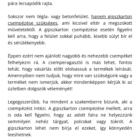
pára lecsapódik rajta.
Sokszor nem tégla- vagy betonfelület,
hanem gipszkarton
csempézése szükséges
, ami kicsivel eltér a megszokott
műveletektől. A gipszkarton csempézése esetén figyelni
kell arra, hogy a felület sokkal puhább, kisebb súlyt bír el
és sérülékenyebb.
Éppen ezért nem ajánlott nagyobb és nehezebb csempéket
felhelyezni rá. A csemperagasztó is más lehet, fontos
tehát, hogy vásárlás előtt elolvassuk a termékek leírását.
Amennyiben nem tudjuk, hogy mire van szükségünk vagy a
terméket nem ismerjük, akkor mindenképpen kérjük ki az
üzletben dolgozók véleményét!
Legegyszerűbb, ha mindent a szakemberre bízunk, aki a
csempézést intézi. A gipszkarton csempézése mellett, arra
is oda kell figyelni, hogy az adott falra ne helyezzünk
semmilyen nehéz tárgyat, polcokat vagy tükröt. A
gipszkarton lehet nem bírja el ezeket, így könnyedén
leeshetnek.