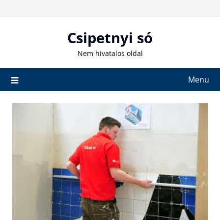
Skip
to
content
Csipetnyi só
Nem hivatalos oldal
Menu