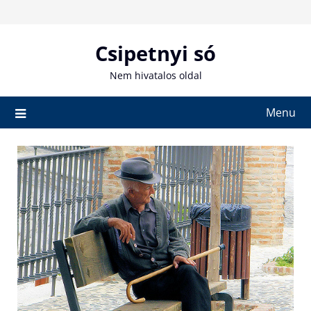
Skip
to
content
Csipetnyi só
Nem hivatalos oldal
Menu