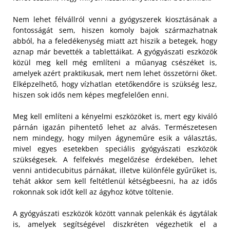
Nem lehet félvállról venni a gyógyszerek kiosztásának a
fontosságát sem, hiszen komoly bajok származhatnak
abból, ha a feledékenység miatt azt hiszik a betegek, hogy
aznap már bevették a tablettáikat. A gyógyászati eszközök
közül meg kell még említeni a műanyag csészéket is,
amelyek azért praktikusak, mert nem lehet összetörni őket.
Elképzelhető, hogy vízhatlan etetőkendőre is szükség lesz,
hiszen sok idős nem képes megfelelően enni.
Meg kell említeni a kényelmi eszközöket is, mert egy kiváló
párnán igazán pihentető lehet az alvás. Természetesen
nem mindegy, hogy milyen ágyneműre esik a választás,
mivel egyes esetekben speciális gyógyászati eszközök
szükségesek. A felfekvés megelőzése érdekében, lehet
venni antidecubitus párnákat, illetve különféle gyűrűket is,
tehát akkor sem kell feltétlenül kétségbeesni, ha az idős
rokonnak sok időt kell az ágyhoz kötve töltenie.
A gyógyászati eszközök között vannak pelenkák és ágytálak
is, amelyek segítségével diszkréten végezhetik el a