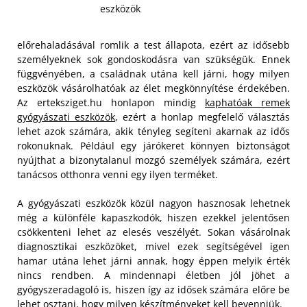
eszközök
előrehaladásával romlik a test állapota, ezért az idősebb
személyeknek sok gondoskodásra van szükségük. Ennek
függvényében, a családnak utána kell járni, hogy milyen
eszközök vásárolhatóak az élet megkönnyítése érdekében.
Az erteksziget.hu honlapon mindig
kaphatóak remek
gyógyászati eszközök
, ezért a honlap megfelelő választás
lehet azok számára, akik tényleg segíteni akarnak az idős
rokonuknak. Például egy járókeret könnyen biztonságot
nyújthat a bizonytalanul mozgó személyek számára, ezért
tanácsos otthonra venni egy ilyen terméket.
A gyógyászati eszközök közül nagyon hasznosak lehetnek
még a különféle kapaszkodók, hiszen ezekkel jelentősen
csökkenteni lehet az elesés veszélyét. Sokan vásárolnak
diagnosztikai eszközöket, mivel ezek segítségével igen
hamar utána lehet járni annak, hogy éppen melyik érték
nincs rendben. A mindennapi életben jól jöhet a
gyógyszeradagoló is, hiszen így az idősek számára előre be
lehet osztani, hogy milyen készítményeket kell bevenniük.