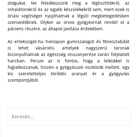
dolgukat. Ne feledkezzünk meg a légtisztítókról, az
inhalátorokról és az egyéb készülékekről sem, mert ezek is
óriási segítséget nyújthatnak a légúti megbetegedésben
szenvedőknek. Olykor az orvos gyógytornát rendel el a
páciens részére, az állapot javítása érdekében.
Az erteksziget.hu honlapon gumiszalagot és fitneszlabdát
is lehet vásárolni, amelyek nagyszerű társnak
bizonyulhatnak az egészség visszanyerése során folytatott
harcban. Persze az is fontos, hogy a lelkükkel is
foglalkozzanak, hiszen a gyógyászati eszközök mellett, egy
kis szeretetteljes törődés aranyat ér a gyógyulás
szempontjából.
KERESÉS: