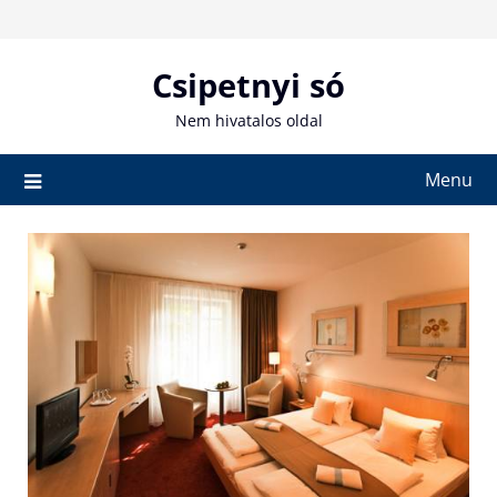
Skip
to
content
Csipetnyi só
Nem hivatalos oldal
Menu