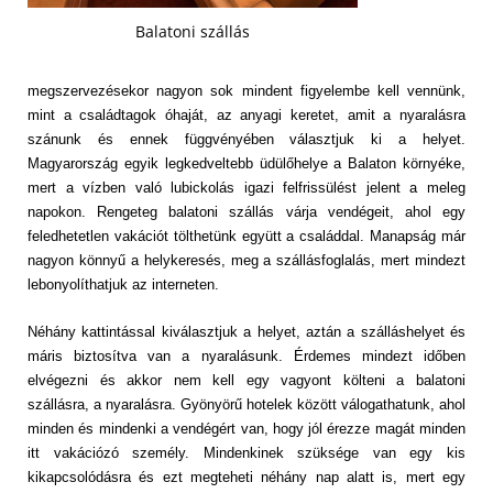
Balatoni szállás
megszervezésekor nagyon sok mindent figyelembe kell vennünk,
mint a családtagok óhaját, az anyagi keretet, amit a nyaralásra
szánunk és ennek függvényében választjuk ki a helyet.
Magyarország egyik legkedveltebb üdülőhelye a Balaton környéke,
mert a vízben való lubickolás igazi felfrissülést jelent a meleg
napokon. Rengeteg balatoni szállás várja vendégeit, ahol egy
feledhetetlen vakációt tölthetünk együtt a családdal. Manapság már
nagyon könnyű a helykeresés, meg a szállásfoglalás, mert mindezt
lebonyolíthatjuk az interneten.
Néhány kattintással kiválasztjuk a helyet, aztán a szálláshelyet és
máris biztosítva van a nyaralásunk. Érdemes mindezt időben
elvégezni és akkor nem kell egy vagyont költeni a balatoni
szállásra, a nyaralásra. Gyönyörű hotelek között válogathatunk, ahol
minden és mindenki a vendégért van, hogy jól érezze magát minden
itt vakációzó személy. Mindenkinek szüksége van egy kis
kikapcsolódásra és ezt megteheti néhány nap alatt is, mert egy