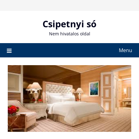
Skip
to
content
Csipetnyi só
Nem hivatalos oldal
Menu