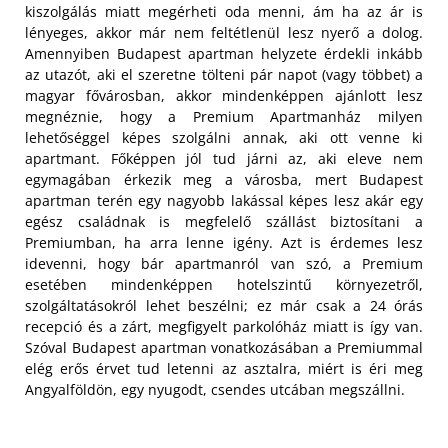
kiszolgálás miatt megérheti oda menni, ám ha az ár is
lényeges, akkor már nem feltétlenül lesz nyerő a dolog.
Amennyiben Budapest apartman helyzete érdekli inkább
az utazót, aki el szeretne tölteni pár napot (vagy többet) a
magyar fővárosban, akkor mindenképpen ajánlott lesz
megnéznie, hogy a Premium Apartmanház milyen
lehetőséggel képes szolgálni annak, aki ott venne ki
apartmant. Főképpen jól tud járni az, aki eleve nem
egymagában érkezik meg a városba, mert Budapest
apartman terén egy nagyobb lakással képes lesz akár egy
egész családnak is megfelelő szállást biztosítani a
Premiumban, ha arra lenne igény.
Azt is érdemes lesz
idevenni, hogy bár apartmanról van szó, a Premium
esetében mindenképpen hotelszintű környezetről,
szolgáltatásokról lehet beszélni; ez már csak a 24 órás
recepció és a zárt, megfigyelt parkolóház miatt is így van.
Szóval Budapest apartman vonatkozásában a Premiummal
elég erős érvet tud letenni az asztalra, miért is éri meg
Angyalföldön, egy nyugodt, csendes utcában megszállni.