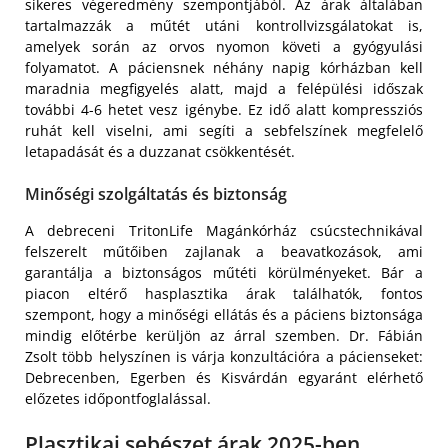
sikeres végeredmény szempontjából. Az árak általában
tartalmazzák a műtét utáni kontrollvizsgálatokat is,
amelyek során az orvos nyomon követi a gyógyulási
folyamatot. A páciensnek néhány napig kórházban kell
maradnia megfigyelés alatt, majd a felépülési időszak
további 4-6 hetet vesz igénybe. Ez idő alatt kompressziós
ruhát kell viselni, ami segíti a sebfelszínek megfelelő
letapadását és a duzzanat csökkentését.
Minőségi szolgáltatás és biztonság
A debreceni TritonLife Magánkórház csúcstechnikával
felszerelt műtőiben zajlanak a beavatkozások, ami
garantálja a biztonságos műtéti körülményeket. Bár a
piacon eltérő hasplasztika árak találhatók, fontos
szempont, hogy a minőségi ellátás és a páciens biztonsága
mindig előtérbe kerüljön az árral szemben. Dr. Fábián
Zsolt több helyszínen is várja konzultációra a pácienseket:
Debrecenben, Egerben és Kisvárdán egyaránt elérhető
előzetes időpontfoglalással.
Plasztikai sebészet árak 2025-ben