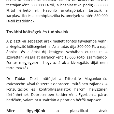
testtájanként 300.000 Ft-tól, a hasplasztika pedig 850.000
Ft-tól érhető el. Hasonló árkategóriába tartozik a
karplasztika és a combplasztika is, amelyek szintén 850.000
Ft-tól kezdődnek.
További költségek és tudnivalók
A plasztikai sebészet árak mellett fontos figyelembe venni
a kiegészítő költségeket is. Az altatás díja 300.000 Ft, a napi
ápolási és ellátási díj kétágyas szobában 80.000 Ft. A
szövettani vizsgálat darabonként 15.000 Ft-tól számítandó.
Fontos megjegyezni, hogy az árak a kivizsgálás díját nem
tartalmazzák.
Dr. Fábián Zsolt műtétjei a TritonLife Magánkórház
csúcstechnikával felszerelt debreceni műtőiben zajlanak. A
konzultációk és kontrollvizsgálatok három helyszínen
történhetnek: Debrecenben keddenként, Egerben a páros
hétfőkön, valamint Kisvárdán a páratlan hétfői napokon.
Mire figyeljünk a plasztikai árak