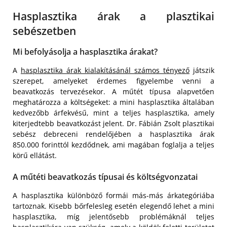
Hasplasztika árak a plasztikai
sebészetben
Mi befolyásolja a hasplasztika árakat?
A
hasplasztika árak kialakításánál számos tényező
játszik
szerepet, amelyeket érdemes figyelembe venni a
beavatkozás tervezésekor. A műtét típusa alapvetően
meghatározza a költségeket: a mini hasplasztika általában
kedvezőbb árfekvésű, mint a teljes hasplasztika, amely
kiterjedtebb beavatkozást jelent. Dr. Fábián Zsolt plasztikai
sebész debreceni rendelőjében a hasplasztika árak
850.000 forinttól kezdődnek, ami magában foglalja a teljes
körű ellátást.
A műtéti beavatkozás típusai és költségvonzatai
A hasplasztika különböző formái más-más árkategóriába
tartoznak. Kisebb bőrfelesleg esetén elegendő lehet a mini
hasplasztika, míg jelentősebb problémáknál teljes