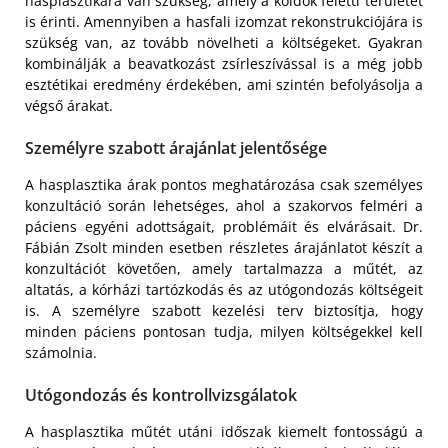
hasplasztikára van szükség, amely a köldök feletti területet
is érinti. Amennyiben a hasfali izomzat rekonstrukciójára is
szükség van, az tovább növelheti a költségeket. Gyakran
kombinálják a beavatkozást zsírleszívással is a még jobb
esztétikai eredmény érdekében, ami szintén befolyásolja a
végső árakat.
Személyre szabott árajánlat jelentősége
A hasplasztika árak pontos meghatározása csak személyes
konzultáció során lehetséges, ahol a szakorvos felméri a
páciens egyéni adottságait, problémáit és elvárásait. Dr.
Fábián Zsolt minden esetben részletes árajánlatot készít a
konzultációt követően, amely tartalmazza a műtét, az
altatás, a kórházi tartózkodás és az utógondozás költségeit
is. A személyre szabott kezelési terv biztosítja, hogy
minden páciens pontosan tudja, milyen költségekkel kell
számolnia.
Utógondozás és kontrollvizsgálatok
A hasplasztika műtét utáni időszak kiemelt fontosságú a