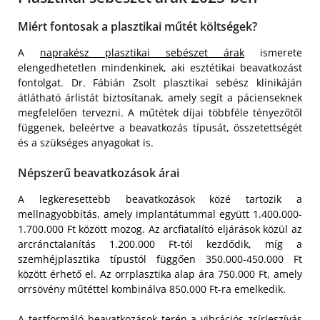
Miért fontosak a plasztikai műtét költségek?
A
naprakész plasztikai sebészet árak
ismerete
elengedhetetlen mindenkinek, aki esztétikai beavatkozást
fontolgat. Dr. Fábián Zsolt plasztikai sebész klinikáján
átlátható árlistát biztosítanak, amely segít a pácienseknek
megfelelően tervezni. A műtétek díjai többféle tényezőtől
függenek, beleértve a beavatkozás típusát, összetettségét
és a szükséges anyagokat is.
Népszerű beavatkozások árai
A legkeresettebb beavatkozások közé tartozik a
mellnagyobbítás, amely implantátummal együtt 1.400.000-
1.700.000 Ft között mozog. Az arcfiatalító eljárások közül az
arcránctalanítás 1.200.000 Ft-tól kezdődik, míg a
szemhéjplasztika típustól függően 350.000-450.000 Ft
között érhető el. Az orrplasztika alap ára 750.000 Ft, amely
orrsövény műtéttel kombinálva 850.000 Ft-ra emelkedik.
A testformáló beavatkozások terén a vibrációs zsírleszívás