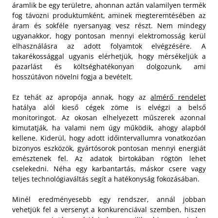
áramlik be egy területre, ahonnan aztán valamilyen termék
fog távozni produktumként, aminek megteremtésében az
áram és sokféle nyersanyag vesz részt. Nem mindegy
ugyanakkor, hogy pontosan mennyi elektromosság kerül
elhasználásra az adott folyamtok elvégzésére. A
takarékossággal ugyanis elérhetjük, hogy mérsékeljük a
pazarlást és költséghatékonyan dolgozunk, ami
hosszútávon növelni fogja a bevételt.
Ez tehát az apropója annak, hogy az
almérő rendelet
hatálya alól kieső cégek zöme is elvégzi a belső
monitoringot. Az okosan elhelyezett műszerek azonnal
kimutatják, ha valami nem úgy működik, ahogy alapból
kellene. Kiderül, hogy adott időintervallumra vonatkozóan
bizonyos eszközök, gyártósorok pontosan mennyi energiát
emésztenek fel. Az adatok birtokában rögtön lehet
cselekedni. Néha egy karbantartás, máskor csere vagy
teljes technológiaváltás segít a hatékonyság fokozásában.
Minél eredményesebb egy rendszer, annál jobban
vehetjük fel a versenyt a konkurenciával szemben, hiszen