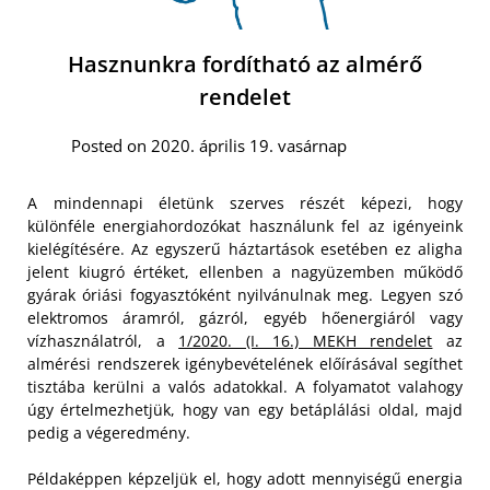
Hasznunkra fordítható az almérő
rendelet
Posted on 2020. április 19. vasárnap
A mindennapi életünk szerves részét képezi, hogy
különféle energiahordozókat használunk fel az igényeink
kielégítésére. Az egyszerű háztartások esetében ez aligha
jelent kiugró értéket, ellenben a nagyüzemben működő
gyárak óriási fogyasztóként nyilvánulnak meg. Legyen szó
elektromos áramról, gázról, egyéb hőenergiáról vagy
vízhasználatról, a
1/2020. (I. 16.) MEKH rendelet
az
almérési rendszerek igénybevételének előírásával segíthet
tisztába kerülni a valós adatokkal. A folyamatot valahogy
úgy értelmezhetjük, hogy van egy betáplálási oldal, majd
pedig a végeredmény.
Példaképpen képzeljük el, hogy adott mennyiségű energia