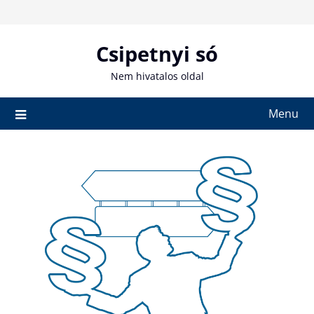
Skip
to
content
Csipetnyi só
Nem hivatalos oldal
Menu