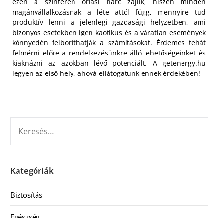
ezen a szintéren óriási harc zajlik, hiszen minden
magánvállalkozásnak a léte attól függ, mennyire tud
produktív lenni a jelenlegi gazdasági helyzetben, ami
bizonyos esetekben igen kaotikus és a váratlan események
könnyedén felboríthatják a számításokat. Érdemes tehát
felmérni előre a rendelkezésünkre álló lehetőségeinket és
kiaknázni az azokban lévő potenciált. A getenergy.hu
legyen az első hely, ahová ellátogatunk ennek érdekében!
KERESÉS:
Kategóriák
Biztosítás
Egészség