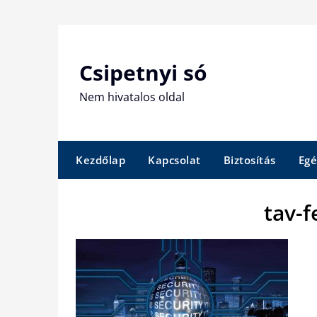
Skip
to
content
Csipetnyi só
Nem hivatalos oldal
Kezdőlap
Kapcsolat
Biztosítás
Egé
tav-f