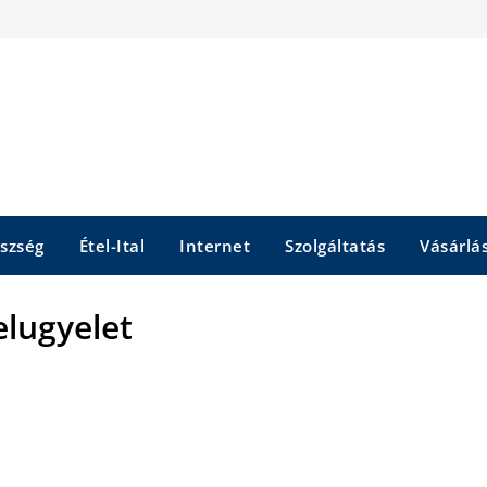
szség
Étel-Ital
Internet
Szolgáltatás
Vásárlá
elugyelet