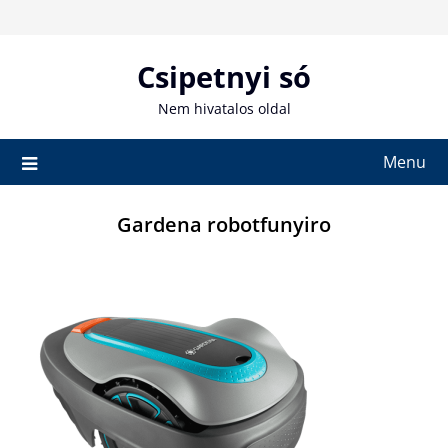
Skip
to
content
Csipetnyi só
Nem hivatalos oldal
Menu
Gardena robotfunyiro