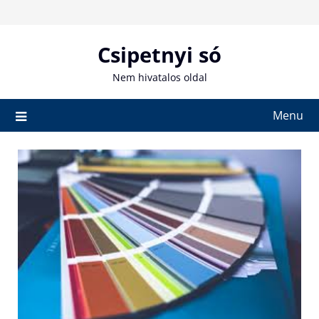
Skip
to
content
Csipetnyi só
Nem hivatalos oldal
Menu