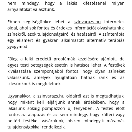
nem mindegy, hogy a lakás kifestésénél milyen
árnyalatokat választunk.
Ebben segítségünkre lehet a
szinvarazs.hu
internetes
oldal, ahol sok fontos és érdekes információt olvashatunk a
színekről, azok tulajdonságairól és hatásairól. A színterápia
egy elismert és gyakran alkalmazott alternatív terápiás
gyógymód.
Főleg a lelki eredetű problémák kezelésére ajánlott, de
egyes testi betegségek esetén is hatásos lehet. A festékek
kiválasztása szempontjából fontos, hogy olyan színeket
válasszunk, amelyek nyugtatóan hatnak ránk és az
ízlésünknek is megfelelnek.
Ugyanakkor, a szinvarazs.hu oldalról azt is megtudhatjuk,
hogy miként kell eljárjunk annak érdekében, hogy a
lakásunk sokáig pompázzon új fényében. A festés előtt
fontos az alapozás és az sem mindegy, hogy kültéri vagy
beltéri festéket vásárolunk, hiszen mindegyik más-más
tulajdonságokkal rendelkezik.