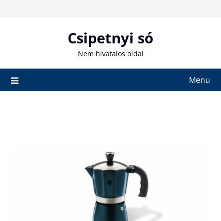
Skip
to
content
Csipetnyi só
Nem hivatalos oldal
Menu