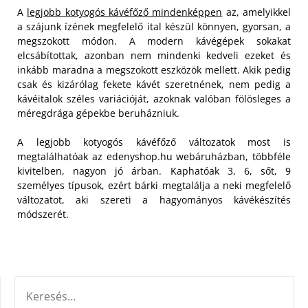
A
legjobb kotyogós kávéfőző mindenképpen
az, amelyikkel
a szájunk ízének megfelelő ital készül könnyen, gyorsan, a
megszokott módon.
A modern kávégépek sokakat
elcsábítottak, azonban nem mindenki kedveli ezeket és
inkább maradna a megszokott eszközök mellett. Akik pedig
csak és kizárólag fekete kávét szeretnének, nem pedig a
kávéitalok széles variációját, azoknak valóban fölösleges a
méregdrága gépekbe beruházniuk.
A legjobb kotyogós kávéfőző változatok most is
megtalálhatóak az edenyshop.hu webáruházban, többféle
kivitelben, nagyon jó árban. Kaphatóak 3, 6, sőt, 9
személyes típusok, ezért bárki megtalálja a neki megfelelő
változatot, aki szereti a hagyományos kávékészítés
módszerét.
KERESÉS: