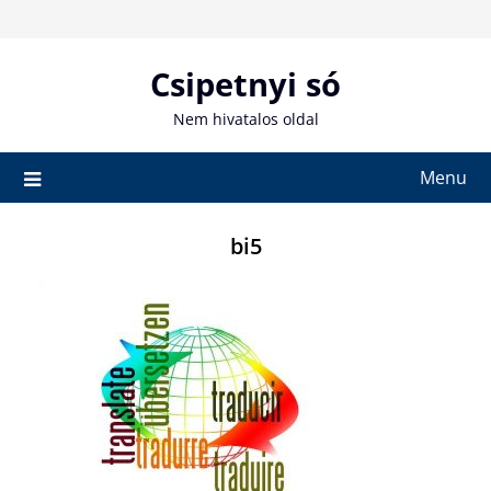
Skip
to
content
Csipetnyi só
Nem hivatalos oldal
Menu
bi5