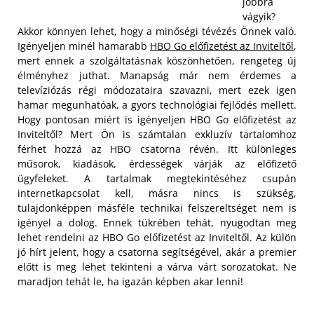
jobbra
vágyik?
Akkor könnyen lehet, hogy a minőségi tévézés Önnek való.
Igényeljen minél hamarabb
HBO Go előfizetést az Inviteltől
,
mert ennek a szolgáltatásnak köszönhetően, rengeteg új
élményhez juthat. Manapság már nem érdemes a
televíziózás régi módozataira szavazni, mert ezek igen
hamar megunhatóak, a gyors technológiai fejlődés mellett.
Hogy pontosan miért is igényeljen HBO Go előfizetést az
Inviteltől? Mert Ön is számtalan exkluzív tartalomhoz
férhet hozzá az HBO csatorna révén. Itt különleges
műsorok, kiadások, érdességek várják az előfizető
ügyfeleket.
A tartalmak megtekintéséhez csupán
internetkapcsolat kell, másra nincs is szükség,
tulajdonképpen másféle technikai felszereltséget nem is
igényel a dolog. Ennek tükrében tehát, nyugodtan meg
lehet rendelni az HBO Go előfizetést az Inviteltől. Az külön
jó hírt jelent, hogy a csatorna segítségével, akár a premier
előtt is meg lehet tekinteni a várva várt sorozatokat. Ne
maradjon tehát le, ha igazán képben akar lenni!