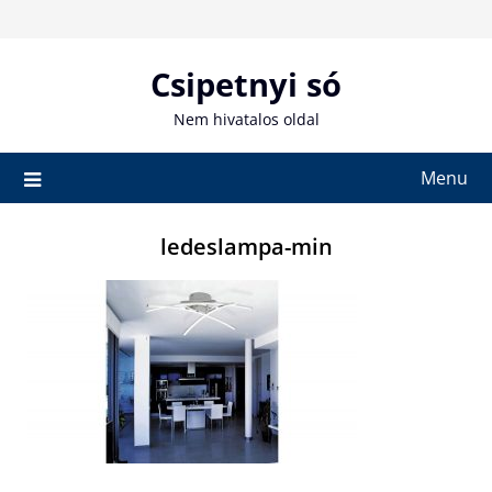
Skip
to
content
Csipetnyi só
Nem hivatalos oldal
Menu
ledeslampa-min