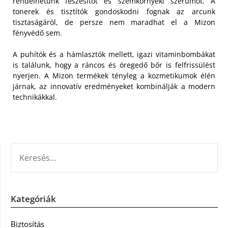
rendelhetünk feszesítőt és szemkörnyéki szérumot. A
tonerek és tisztítók gondoskodni fognak az arcunk
tisztaságáról, de persze nem maradhat el a Mizon
fényvédő sem.
A puhítók és a hámlasztók mellett, igazi vitaminbombákat
is találunk, hogy a ráncos és öregedő bőr is felfrissülést
nyerjen. A Mizon termékek tényleg a kozmetikumok élén
járnak, az innovatív eredményeket kombinálják a modern
technikákkal.
KERESÉS:
Kategóriák
Biztosítás