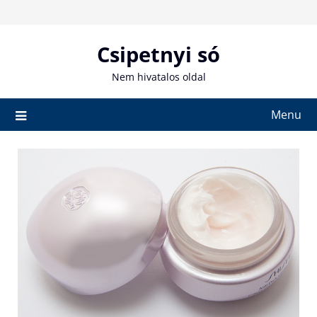
Skip
to
content
Csipetnyi só
Nem hivatalos oldal
Menu