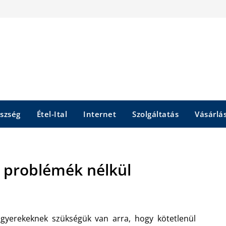
szség
Étel-Ital
Internet
Szolgáltatás
Vásárlá
k problémék nélkül
gyerekeknek szükségük van arra, hogy kötetlenül