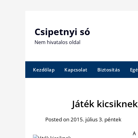
Skip
to
content
Csipetnyi só
Nem hivatalos oldal
Kezdőlap
Kapcsolat
Biztosítás
Egé
Játék kicsikne
Posted on 2015. július 3. péntek
A 