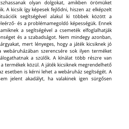
átszhassanak olyan dolgokat, amikben örömüket
lik. A kicsik így képesek fejlődni, hiszen az elképzelt
ituációk segítségével alakul ki többek között a
leérző- és a problémamegoldó képességük. Ennek
 amiknek a segítségével a csemeték elfoglalhatják
lenséget és a szabadságot. Nem mindegy azonban,
rgyakat, mert lényeges, hogy a játék kicsiknek jó
 webáruházában szerencsére sok ilyen terméket
álogathatnak a szülők. A kínálat több részre van
i a termékek közül. A játék kicsiknek megrendelhető
az esetben is kérni lehet a webáruház segítségét. A
m jelent akadályt, ha valakinek igen sürgősen