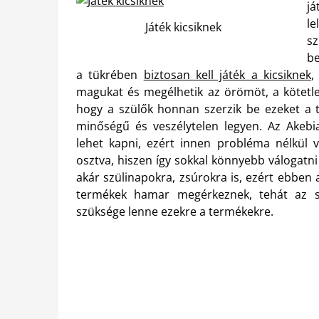
j
le
Játék kicsiknek
sz
be
a tükrében
biztosan kell játék a kicsiknek
,
magukat és megélhetik az örömöt, a kötet
hogy a szülők honnan szerzik be ezeket a tá
minőségű és veszélytelen legyen.
Az Akebia
lehet kapni, ezért innen probléma nélkül v
osztva, hiszen így sokkal könnyebb válogatn
akár szülinapokra, zsúrokra is, ezért ebben 
termékek hamar megérkeznek, tehát az se
szüksége lenne ezekre a termékekre.