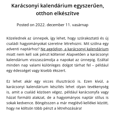
Karácsonyi kalendárium egyszerűen,
otthon elkészítve
Posted on 2022. december 11. vasárnap
Közelednek az ünnepek, így lehet, hogy szórakoztató és új
családi hagyományokat szeretne létrehozni. Mit szólna egy
adventi naptárhoz?
Ne aggódjon, a karácsonyi kalendárium
miatt nem kell sok pénzt költenie! Alapvetően a karácsonyi
kalendárium visszaszámolja a napokat az ünnepig. Ezáltal
minden nap valami különleges dolgot tárhat fel – például
egy édességet vagy kisebb ékszert.
Ez lehet akár egy vicces illusztráció is. Ezen kívül, a
karácsonyi kalendárium készítés lehet olyan tevékenység
is, amit a család közösen végez, például karácsonyfa vagy
házat formáló alakzat, de a hagyományos naptár stílus is
sokak kedvence. Böngésszen a már meglévő kellékei között,
hogy ne költsön több pénzt a létrehozására!