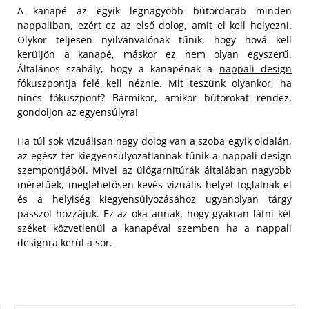
A kanapé az egyik legnagyobb bútordarab minden
nappaliban, ezért ez az első dolog, amit el kell helyezni.
Olykor teljesen nyilvánvalónak tűnik, hogy hová kell
kerüljön a kanapé, máskor ez nem olyan egyszerű.
Általános szabály, hogy a kanapénak a
nappali design
fókuszpontja felé
kell néznie. Mit teszünk olyankor, ha
nincs fókuszpont? Bármikor, amikor bútorokat rendez,
gondoljon az egyensúlyra!
Ha túl sok vizuálisan nagy dolog van a szoba egyik oldalán,
az egész tér kiegyensúlyozatlannak tűnik a nappali design
szempontjából. Mivel az ülőgarnitúrák általában nagyobb
méretűek, meglehetősen kevés vizuális helyet foglalnak el
és a helyiség kiegyensúlyozásához ugyanolyan tárgy
passzol hozzájuk. Ez az oka annak, hogy gyakran látni két
széket közvetlenül a kanapéval szemben ha a nappali
designra kerül a sor.