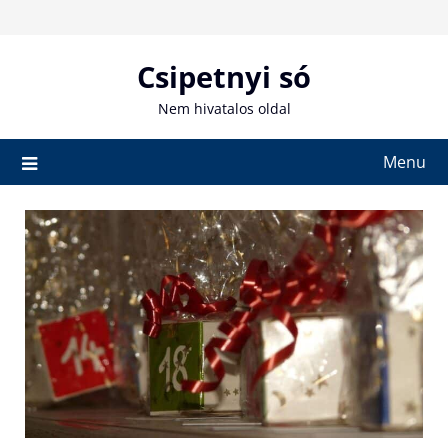
Skip
to
content
Csipetnyi só
Nem hivatalos oldal
Menu