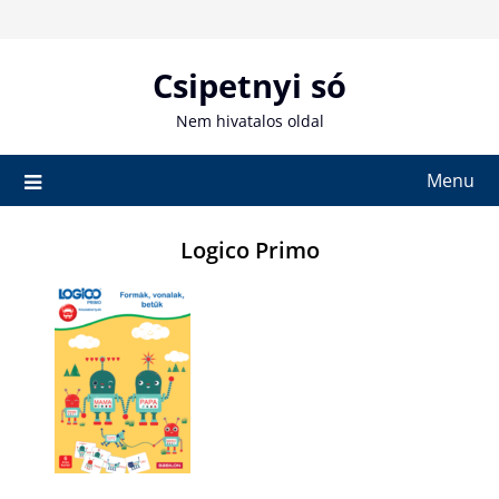
Skip
to
content
Csipetnyi só
Nem hivatalos oldal
Menu
Logico Primo