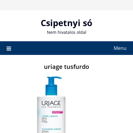
Skip
to
content
Csipetnyi só
Nem hivatalos oldal
Menu
uriage tusfurdo