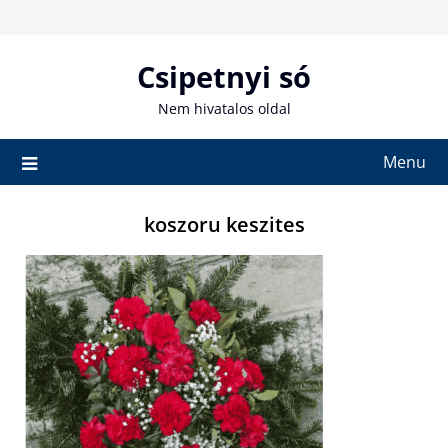
Skip
to
content
Csipetnyi só
Nem hivatalos oldal
Menu
koszoru keszites