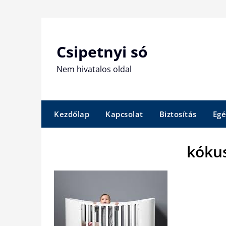
Skip
to
content
Csipetnyi só
Nem hivatalos oldal
Kezdőlap
Kapcsolat
Biztosítás
Egé
kóku