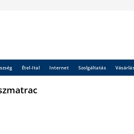
szség
Étel-Ital
Internet
Szolgáltatás
Vásárlá
szmatrac