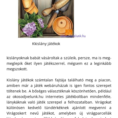
Kkislány játékok
kislányoknak babát vásároltak a szüleik, persze, ma is meg-
meglepik őket ilyen játékszerrel, mégsem ez a leginkább
megszokott.
Kislány játékok számtalan fajtája található meg a piacon,
amiben már a játék webáruházak is igen fontos szerepet
töltenek be. A bőséges választéknak köszönhetően, például
az okosodjvelunk.hu internetes játékboltban mindenféle,
lánykáknak való játék szerepel a felhozatalban.
Virágokat
különösen kedvelő tündérkéknek ajánlott megvenni a
Virágoskert nevű játékot, amelyben új virágparcellák