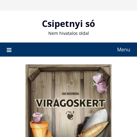
Skip
to
content
Csipetnyi só
Nem hivatalos oldal
Menu