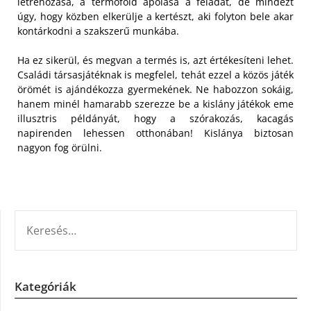
létrehozása, a termőföld ápolása a feladat, de mindezt
úgy, hogy közben elkerülje a kertészt, aki folyton bele akar
kontárkodni a szakszerű munkába.
Ha ez sikerül, és megvan a termés is, azt értékesíteni lehet.
Családi társasjátéknak is megfelel, tehát ezzel a közös játék
örömét is ajándékozza gyermekének. Ne habozzon sokáig,
hanem minél hamarabb szerezze be a kislány játékok eme
illusztris példányát, hogy a szórakozás, kacagás
napirenden lehessen otthonában! Kislánya biztosan
nagyon fog örülni.
KERESÉS:
Kategóriák