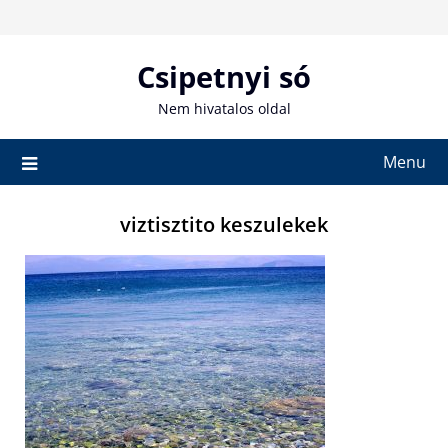
Skip
to
content
Csipetnyi só
Nem hivatalos oldal
Menu
viztisztito keszulekek