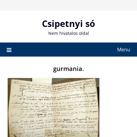
Skip
to
content
Csipetnyi só
Nem hivatalos oldal
Menu
gurmania.