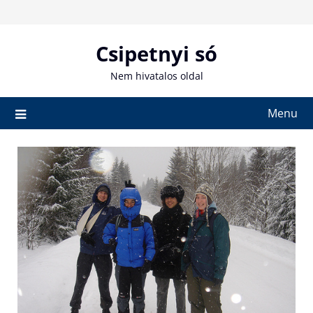
Skip
to
content
Csipetnyi só
Nem hivatalos oldal
Menu