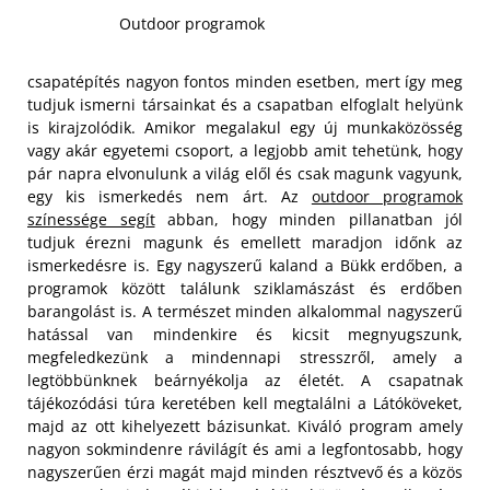
Outdoor programok
csapatépítés nagyon fontos minden esetben, mert így meg
tudjuk ismerni társainkat és a csapatban elfoglalt helyünk
is kirajzolódik. Amikor megalakul egy új munkaközösség
vagy akár egyetemi csoport, a legjobb amit tehetünk, hogy
pár napra elvonulunk a világ elől és csak magunk vagyunk,
egy kis ismerkedés nem árt. Az
outdoor programok
színessége segít
abban, hogy minden pillanatban jól
tudjuk érezni magunk és emellett maradjon időnk az
ismerkedésre is. Egy nagyszerű kaland a Bükk erdőben, a
programok között találunk sziklamászást és erdőben
barangolást is.
A természet minden alkalommal nagyszerű
hatással van mindenkire és kicsit megnyugszunk,
megfeledkezünk a mindennapi stresszről, amely a
legtöbbünknek beárnyékolja az életét. A csapatnak
tájékozódási túra keretében kell megtalálni a Látóköveket,
majd az ott kihelyezett bázisunkat. Kiváló program amely
nagyon sokmindenre rávilágít és ami a legfontosabb, hogy
nagyszerűen érzi magát majd minden résztvevő és a közös