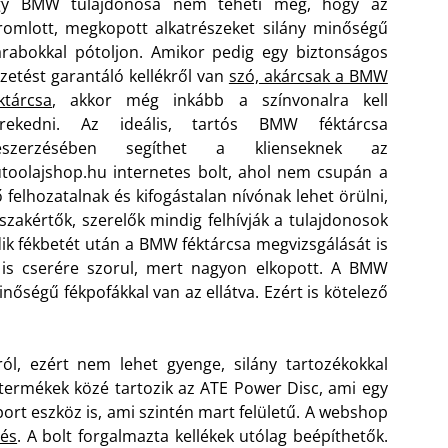
gy BMW tulajdonosa nem teheti meg, hogy az
romlott, megkopott alkatrészeket silány minőségű
rabokkal pótoljon. Amikor pedig egy biztonságos
zetést garantáló kellékről van
szó, akárcsak a BMW
ktárcsa
, akkor még inkább a színvonalra kell
örekedni. Az ideális, tartós BMW féktárcsa
eszerzésében segíthet a klienseknek az
toolajshop.hu internetes bolt, ahol nem csupán a
 felhozatalnak és kifogástalan nívónak lehet örülni,
zakértők, szerelők mindig felhívják a tulajdonosok
k fékbetét után a BMW féktárcsa megvizsgálását is
 is cserére szorul, mert nagyon elkopott. A BMW
inőségű fékpofákkal van az ellátva. Ezért is kötelező
ól, ezért nem lehet gyenge, silány tartozékokkal
termékek közé tartozik az ATE Power Disc, ami egy
port eszköz is, ami szintén mart felületű. A webshop
tés
. A bolt forgalmazta kellékek utólag beépíthetők.