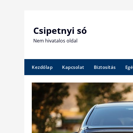
Skip
to
content
Csipetnyi só
Nem hivatalos oldal
Kezdőlap
Kapcsolat
Biztosítás
Egé