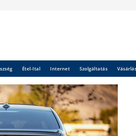
szség
Étel-Ital
Internet
Szolgáltatás
Vásárlá