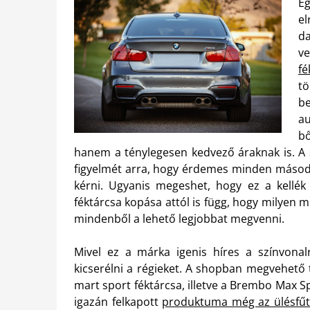
E
el
da
ve
fé
t
b
au
bő
hanem a ténylegesen kedvező áraknak is. A s
figyelmét arra, hogy érdemes minden másodi
kérni. Ugyanis megeshet, hogy ez a kellék
féktárcsa kopása attól is függ, hogy milyen m
mindenből a lehető legjobbat megvenni.
Mivel ez a márka igenis híres a színvonalr
kicserélni a régieket. A shopban megvehető 
mart sport féktárcsa, illetve a Brembo Max S
igazán felkapott
produktuma még az ülésfű