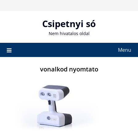
Skip
to
content
Csipetnyi só
Nem hivatalos oldal
Menu
vonalkod nyomtato