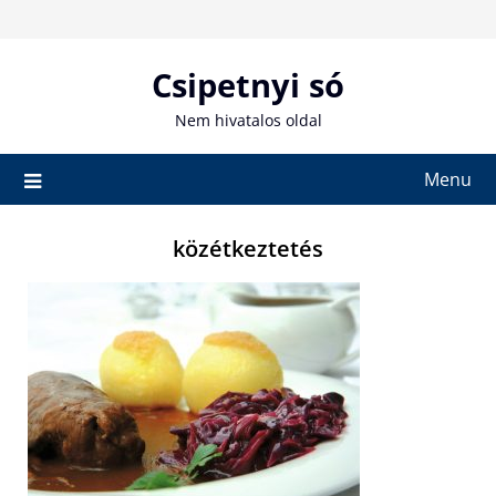
Skip
to
content
Csipetnyi só
Nem hivatalos oldal
Menu
közétkeztetés