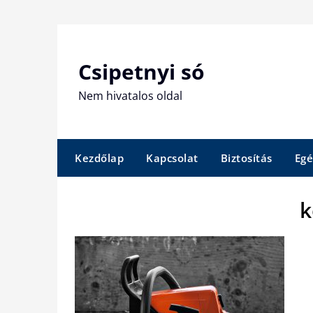
Skip
to
content
Csipetnyi só
Nem hivatalos oldal
Kezdőlap
Kapcsolat
Biztosítás
Egé
k