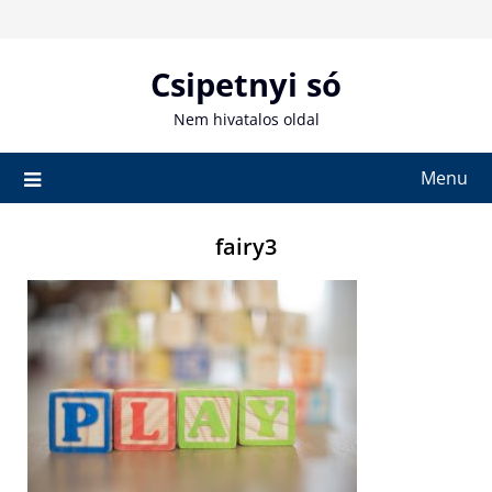
Skip
to
content
Csipetnyi só
Nem hivatalos oldal
Menu
fairy3