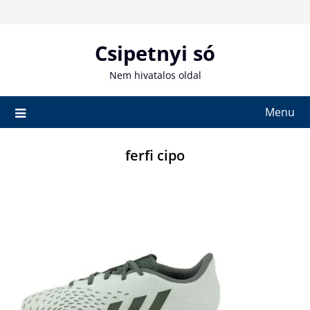
Skip
to
content
Csipetnyi só
Nem hivatalos oldal
Menu
ferfi cipo