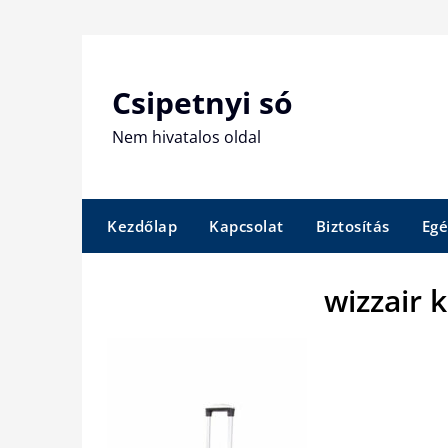
Skip
to
content
Csipetnyi só
Nem hivatalos oldal
Kezdőlap
Kapcsolat
Biztosítás
Egé
wizzair 