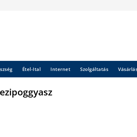
szség
Étel-Ital
Internet
Szolgáltatás
Vásárlá
kezipoggyasz