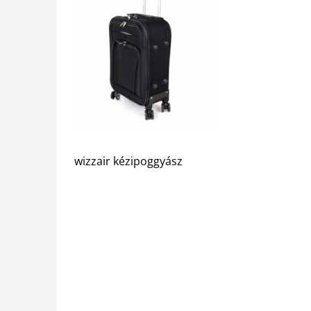
wizzair kézipoggyász