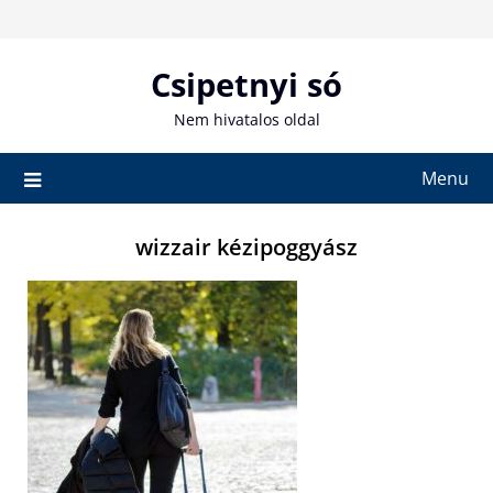
Skip
to
content
Csipetnyi só
Nem hivatalos oldal
Menu
wizzair kézipoggyász