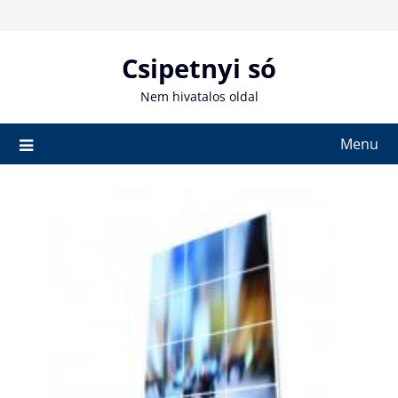
Skip
to
content
Csipetnyi só
Nem hivatalos oldal
Menu