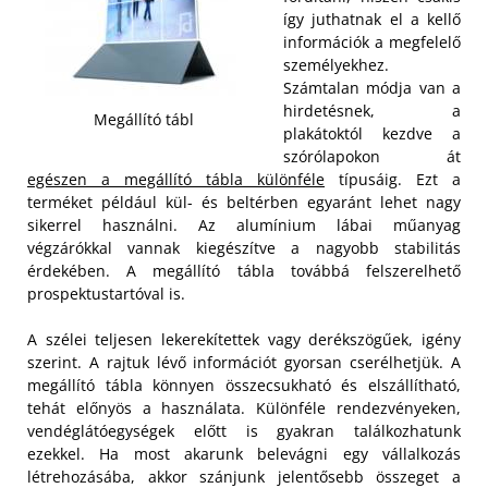
így juthatnak el a kellő
információk a megfelelő
személyekhez.
Számtalan módja van a
hirdetésnek, a
Megállító tábl
plakátoktól kezdve a
szórólapokon át
egészen a megállító tábla különféle
típusáig. Ezt a
terméket például kül- és beltérben egyaránt lehet nagy
sikerrel használni. Az alumínium lábai műanyag
végzárókkal vannak kiegészítve a nagyobb stabilitás
érdekében. A megállító tábla továbbá felszerelhető
prospektustartóval is.
A szélei teljesen lekerekítettek vagy derékszögűek, igény
szerint. A rajtuk lévő információt gyorsan cserélhetjük. A
megállító tábla könnyen összecsukható és elszállítható,
tehát előnyös a használata. Különféle rendezvényeken,
vendéglátóegységek előtt is gyakran találkozhatunk
ezekkel. Ha most akarunk belevágni egy vállalkozás
létrehozásába, akkor szánjunk jelentősebb összeget a