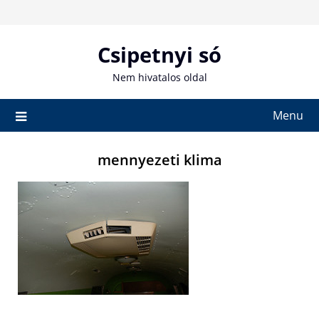
Skip
to
content
Csipetnyi só
Nem hivatalos oldal
Menu
mennyezeti klima