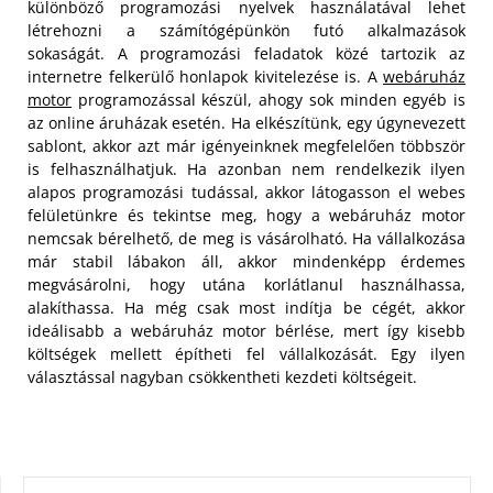
különböző programozási nyelvek használatával lehet
létrehozni a számítógépünkön futó alkalmazások
sokaságát. A programozási feladatok közé tartozik az
internetre felkerülő honlapok kivitelezése is. A
webáruház
motor
programozással készül, ahogy sok minden egyéb is
az online áruházak esetén. Ha elkészítünk, egy úgynevezett
sablont, akkor azt már igényeinknek megfelelően többször
is felhasználhatjuk.
Ha azonban nem rendelkezik ilyen
alapos programozási tudással, akkor látogasson el webes
felületünkre és tekintse meg, hogy a webáruház motor
nemcsak bérelhető, de meg is vásárolható. Ha vállalkozása
már stabil lábakon áll, akkor mindenképp érdemes
megvásárolni, hogy utána korlátlanul használhassa,
alakíthassa. Ha még csak most indítja be cégét, akkor
ideálisabb a webáruház motor bérlése, mert így kisebb
költségek mellett építheti fel vállalkozását. Egy ilyen
választással nagyban csökkentheti kezdeti költségeit.
KERESÉS: