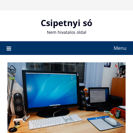
Skip
to
content
Csipetnyi só
Nem hivatalos oldal
Menu