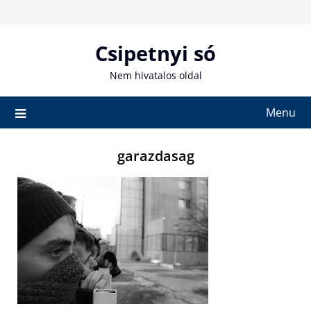
Skip
to
content
Csipetnyi só
Nem hivatalos oldal
Menu
garazdasag