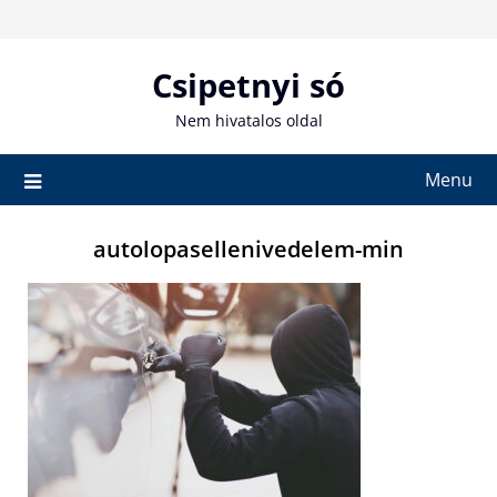
Skip
to
content
Csipetnyi só
Nem hivatalos oldal
Menu
autolopasellenivedelem-min