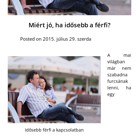
Miért jó, ha idősebb a férfi?
Posted on 2015. július 29. szerda
A mai
világban
már nem
szabadna
furcsának
lenni, ha
egy
Idősebb férfi a kapcsolatban