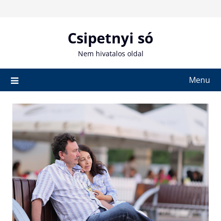
Skip
to
content
Csipetnyi só
Nem hivatalos oldal
Menu