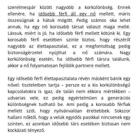
szerelmespár között nagyobb a korkülönbség. Ennek
ellenére, ha
idősebb férfi áll egy nő
mellett, máris
összesúgnak a hátuk mögött. Pedig számos oka lehet
annak, ha egy nő korosabb társat választ maga mellé.
Lássuk, miért is jó, ha idősebb férfi mellett kötünk ki. Egy
korosabb férfi esetében szinte biztos, hogy részéről
nagyobb az élettapasztalat, ez a megfontoltság pedig
biztonságérzetet nyújthat a nő számára. Nagy
korkülönbség esetén, ha idősebb férfi társra találunk,
akkor a nő folyamatosan fejlődik partnere mellett.
Egy idősebb férfi élettapasztalata révén másként bánik egy
nővel: tiszteletben tartja – persze ez a kis korkülönbségű
kapcsolatokra is igaz, de talán nem ekkora mértékben –
udvarias vele, ez pedig egyértelműen a generációs
különbségnek tudható be. Ami pedig a korosabb férfiak
mellett szól, hogy nyilvánvalóan érettebbek. Sokszor
hallani nőktől, hogy a velük egyidős pasikkal nincsenek egy
szinten, ez azonban idősebb társ esetében biztosan nem
kockázati tényező.