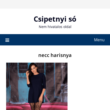
Skip
to
content
Csipetnyi só
Nem hivatalos oldal
Menu
necc harisnya