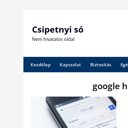
Skip
to
content
Csipetnyi só
Nem hivatalos oldal
Kezdőlap
Kapcsolat
Biztosítás
Egé
google h