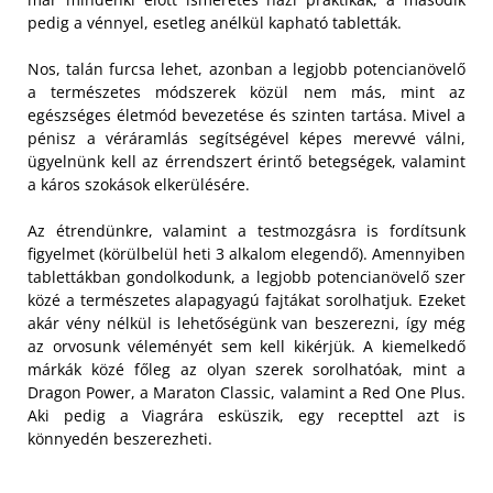
pedig a vénnyel, esetleg anélkül kapható tabletták.
Nos, talán furcsa lehet, azonban a legjobb potencianövelő
a természetes módszerek közül nem más, mint az
egészséges életmód bevezetése és szinten tartása. Mivel a
pénisz a véráramlás segítségével képes merevvé válni,
ügyelnünk kell az érrendszert érintő betegségek, valamint
a káros szokások elkerülésére.
Az étrendünkre, valamint a testmozgásra is fordítsunk
figyelmet (körülbelül heti 3 alkalom elegendő). Amennyiben
tablettákban gondolkodunk, a legjobb potencianövelő szer
közé a természetes alapagyagú fajtákat sorolhatjuk. Ezeket
akár vény nélkül is lehetőségünk van beszerezni, így még
az orvosunk véleményét sem kell kikérjük. A kiemelkedő
márkák közé főleg az olyan szerek sorolhatóak, mint a
Dragon Power, a Maraton Classic, valamint a Red One Plus.
Aki pedig a Viagrára esküszik, egy recepttel azt is
könnyedén beszerezheti.