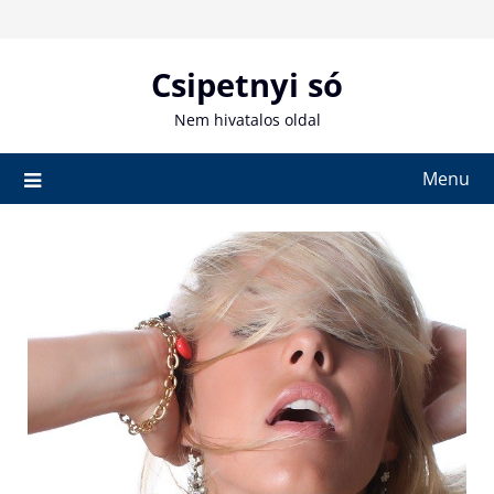
Skip
to
content
Csipetnyi só
Nem hivatalos oldal
Menu