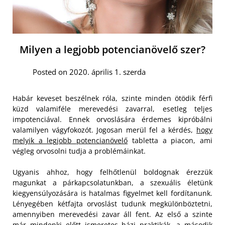
Milyen a legjobb potencianövelő szer?
Posted on 2020. április 1. szerda
Habár keveset beszélnek róla, szinte minden ötödik férfi
küzd valamiféle merevedési zavarral, esetleg teljes
impotenciával. Ennek orvoslására érdemes kipróbálni
valamilyen vágyfokozót. Jogosan merül fel a kérdés,
hogy
melyik a legjobb potencianövelő
tabletta a piacon, ami
végleg orvosolni tudja a problémáinkat.
Ugyanis ahhoz, hogy felhőtlenül boldognak érezzük
magunkat a párkapcsolatunkban, a szexuális életünk
kiegyensúlyozására is hatalmas figyelmet kell fordítanunk.
Lényegében kétfajta orvoslást tudunk megkülönböztetni,
amennyiben merevedési zavar áll fent. Az első a szinte
már mindenki előtt ismeretes házi praktikák, a második